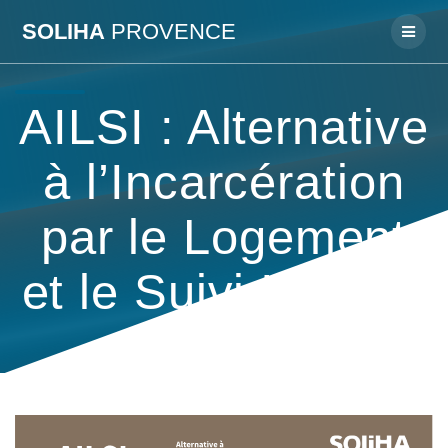
Passer
SOLIHA
PROVENCE
au
contenu
AILSI : Alternative
à l’Incarcération
par le Logement
et le Suivi Intensif