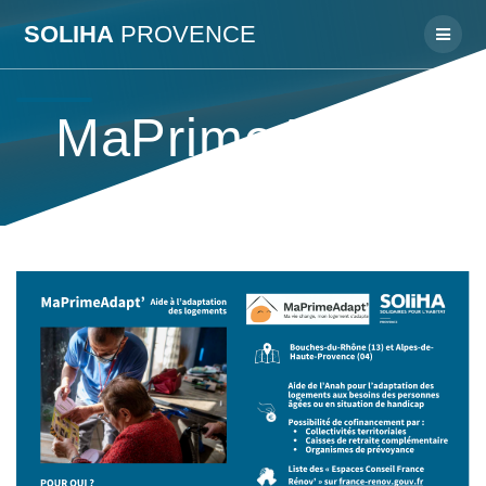
Passer
SOLIHA
PROVENCE
au
contenu
MaPrimeAdapt’