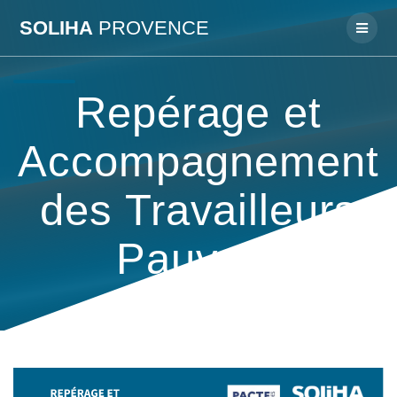
Passer
SOLIHA
PROVENCE
au
contenu
Repérage et
Accompagnement
des Travailleurs
Pauvres