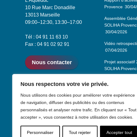
L'Aqueduc
Rapport d’activi
Provence
30/04
10 Rue Marc Donadille
13013 Marseille
Assemblée Génér
09:00–12:30, 13:30–17:00
SOLIHA Provence,
30/04/2026
Tél : 04 91 11 63 10
Vidéo retrospect
Fax : 04 91 02 92 91
07/04/2026
Nous contacter
Projet associati
SOLIHA Provenc
Sandrine Dujar
Nous respectons votre vie privée.
Directrice géné
Provence
26/01
Nous utilisons des cookies pour améliorer votre expérience
de navigation, diffuser des publicités ou des contenus
personnalisés et analyser notre trafic. En cliquant sur « Tout
Nos public
accepter », vous consentez à notre utilisation des cookies.
Nos publicatio
Personnaliser
Tout rejeter
Accepter tout