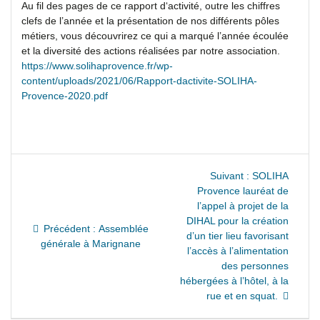
Au fil des pages de ce rapport d‘activité, outre les chiffres
clefs de l’année et la présentation de nos différents pôles
métiers, vous découvrirez ce qui a marqué l’année écoulée
et la diversité des actions réalisées par notre association.
https://www.solihaprovence.fr/wp-
content/uploads/2021/06/Rapport-dactivite-SOLIHA-
Provence-2020.pdf
Navigation
Article
Suivant :
SOLIHA
suivant
Provence lauréat de
de
:
l’appel à projet de la
DIHAL pour la création
l’article
Article
Précédent :
Assemblée
d’un tier lieu favorisant
précédent
générale à Marignane
l’accès à l’alimentation
:
des personnes
hébergées à l’hôtel, à la
rue et en squat.